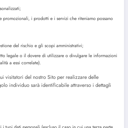
sonalizzati;
rte promozionali, i prodotti e i servizi che riteniamo possano
gestione del rischio e gli scopi amministrativi;
tto legale o il dovere di utilizzare o divulgare le informazioni
alità a essi correlate).
visitatori del nostro Sito per realizzare delle
olo individuo sarà identificabile attraverso i dettagli
 tuoi dati personali (escluso il caso in cui una terza parte