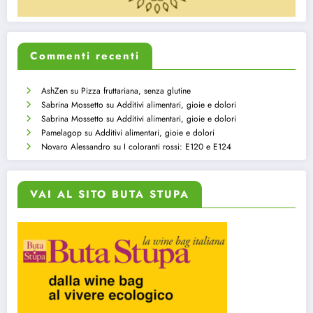
Commenti recenti
AshZen
su
Pizza fruttariana, senza glutine
Sabrina Mossetto
su
Additivi alimentari, gioie e dolori
Sabrina Mossetto
su
Additivi alimentari, gioie e dolori
Pamelagop
su
Additivi alimentari, gioie e dolori
Novaro Alessandro
su
I coloranti rossi: E120 e E124
VAI AL SITO BUTA STUPA