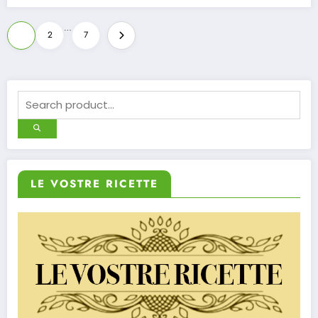
Paginazione
…
1
2
7
degli
articoli
LE VOSTRE RICETTE