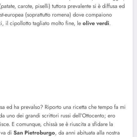
atate, carote, piselli) tuttora prevalente si è diffusa ed
est-europea (soprattutto romena) dove compaiono
 il cipollotto tagliato molto fine, le
olive verdi
.
usa ed ha prevalso? Riporto una ricetta che tempo fa mi
 da uno dei grandi scrittori russi dell’Ottocento; ero
sce. E comunque, chissà se è riuscita a sfidare la
iva di
San Pietroburgo
, da anni abituata alla nostra