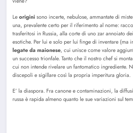
viene?
Le
origini
sono incerte, nebulose, ammantate di mistero
una, prevalente certo per il riferimento al nome: rac
trasferitosi in Russia, alla corte di uno zar annoiato de
esotiche. Per lui e solo per lui finge di inventare (ma 
legate da maionese
, cui unisce come valore aggiunto
un successo trionfale. Tanto che il nostro chef si monta 
cui non intende rivelare un fantomatico ingrediente.
discepoli e sigillare così la propria imperitura gloria.
E’ la diaspora. Fra canone e contaminazioni, la diffusi
russa è rapida almeno quanto le sue variazioni sul tem