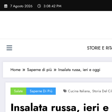
Vai
7 Agosto 2026
3:08:44 PM
al
contenuto
STORIE E RIT
Home
Saperne di più
Insalata russa, ieri e oggi
,
Salate
Saperne Di Più
Cucina Italiana
Storia Del C
Insalata russa, ieri e