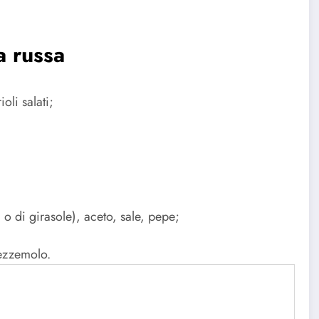
a russa
oli salati;
 o di girasole), aceto, sale, pepe;
rezzemolo.