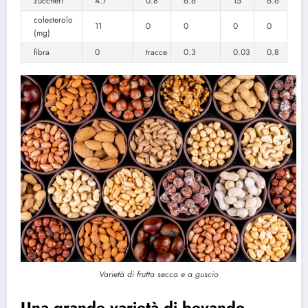
zuccheri
4.7
0.8
6.6
15
6.6
colesterolo
11
0
0
0
0
(mg)
fibra
0
tracce
0.3
0.03
0.8
Varietà di frutta secca e a guscio
Una grande varietà di bevande