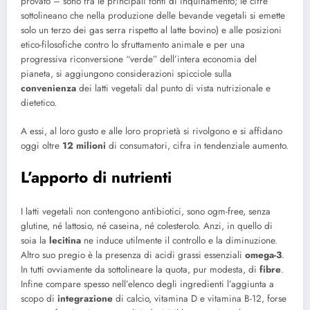
provato – sono fra le principali fonti di inquinamento; le cifre
sottolineano che nella produzione delle bevande vegetali si emette
solo un terzo dei gas serra rispetto al latte bovino) e alle posizioni
etico-filosofiche contro lo sfruttamento animale e per una
progressiva riconversione “verde” dell’intera economia del
pianeta, si aggiungono considerazioni spicciole sulla
convenienza
dei latti vegetali dal punto di vista nutrizionale e
dietetico.
A essi, al loro gusto e alle loro proprietà si rivolgono e si affidano
oggi oltre
12 milioni
di consumatori, cifra in tendenziale aumento.
L’apporto di nutrienti
I latti vegetali non contengono antibiotici, sono ogm-free, senza
glutine, né lattosio, né caseina, né colesterolo. Anzi, in quello di
soia la
lecitina
ne induce utilmente il controllo e la diminuzione.
Altro suo pregio è la presenza di acidi grassi essenziali
omega-3
.
In tutti ovviamente da sottolineare la quota, pur modesta, di
fibre
.
Infine compare spesso nell’elenco degli ingredienti l’aggiunta a
scopo di
integrazione
di calcio, vitamina D e vitamina B-12, forse