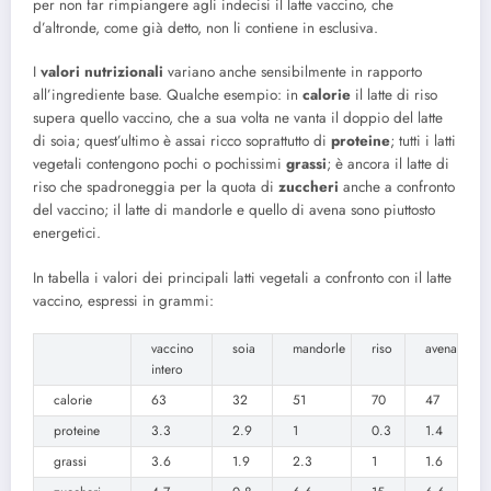
per non far rimpiangere agli indecisi il latte vaccino, che
d’altronde, come già detto, non li contiene in esclusiva.
I
valori nutrizionali
variano anche sensibilmente in rapporto
all’ingrediente base. Qualche esempio: in
calorie
il latte di riso
supera quello vaccino, che a sua volta ne vanta il doppio del latte
di soia; quest’ultimo è assai ricco soprattutto di
proteine
; tutti i latti
vegetali contengono pochi o pochissimi
grassi
; è ancora il latte di
riso che spadroneggia per la quota di
zuccheri
anche a confronto
del vaccino; il latte di mandorle e quello di avena sono piuttosto
energetici.
In tabella i valori dei principali latti vegetali a confronto con il latte
vaccino, espressi in grammi:
vaccino
soia
mandorle
riso
avena
intero
calorie
63
32
51
70
47
proteine
3.3
2.9
1
0.3
1.4
grassi
3.6
1.9
2.3
1
1.6