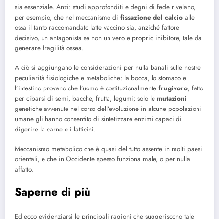
sia essenziale. Anzi: studi approfonditi e degni di fede rivelano,
per esempio, che nel meccanismo di
fissazione del calcio
alle
ossa il tanto raccomandato latte vaccino sia, anziché fattore
decisivo, un antagonista se non un vero e proprio inibitore, tale da
generare fragilità ossea.
A ciò si aggiungano le considerazioni per nulla banali sulle nostre
peculiarità fisiologiche e metaboliche: la bocca, lo stomaco e
l’intestino provano che l’uomo è costituzionalmente
frugivoro
, fatto
per cibarsi di semi, bacche, frutta, legumi; solo le
mutazioni
genetiche avvenute nel corso dell’evoluzione in alcune popolazioni
umane gli hanno consentito di sintetizzare enzimi capaci di
digerire la carne e i latticini.
Meccanismo metabolico che è quasi del tutto assente in molti paesi
orientali, e che in Occidente spesso funziona male, o per nulla
affatto.
Saperne di più
Ed ecco evidenziarsi le principali ragioni che suggeriscono tale