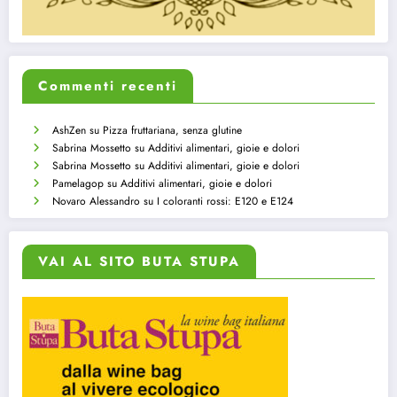
Commenti recenti
AshZen
su
Pizza fruttariana, senza glutine
Sabrina Mossetto
su
Additivi alimentari, gioie e dolori
Sabrina Mossetto
su
Additivi alimentari, gioie e dolori
Pamelagop
su
Additivi alimentari, gioie e dolori
Novaro Alessandro
su
I coloranti rossi: E120 e E124
VAI AL SITO BUTA STUPA