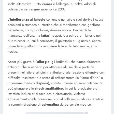
scelta alternativa: l’intolleranza e l’allergia, e inoltre valori di
colesterolo nel sangue superiori a 200.
L’
intolleranza al lattosio
contenuto nel latte e suoi derivati causa
problemi a stomaco e intestino che si manifestano con gonfiore
persistente, crampi dolorosi, diarrea sciolta. Deriva dalla
mancanza dell’enzima
lattasi
, deputato a scindere il lattosio nei
due zuccheri di cui è composto, il galattosio e il glucosio. Senza
possedere quell’enzima assumere latte è del tutto inutile, anzi
nocivo.
Ancor più grave è l’
allergia
: gli individui che hanno elaborato
anticorpi che si attivano per attaccare alcune delle proteine
presenti nel latte e latticini manifestano tale reazione difensiva con
difficoltà respiratoria e senso di soffocamento (la “fame d’aria” o
in termine medico
dispnea
), vomito, intense eruzioni cutanee. Si
può giungere allo
shock anafilattico
, in cui la produzione di
istamina induce crisi cardiaca e circolatoria, violento
abbassamento della pressione, sino al collasso; in tali casi è vitale
la somministrazione di
adrenalina
da personale medico.