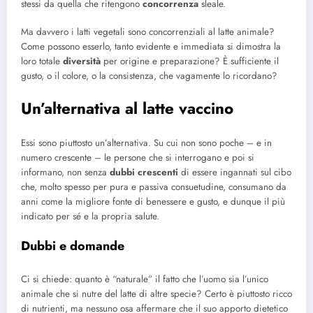
stessi da quella che ritengono
concorrenza
sleale.
Ma davvero i latti vegetali sono concorrenziali al latte animale?
Come possono esserlo, tanto evidente e immediata si dimostra la
loro totale
diversità
per origine e preparazione? È sufficiente il
gusto, o il colore, o la consistenza, che vagamente lo ricordano?
Un’alternativa al latte vaccino
Essi sono piuttosto un’alternativa. Su cui non sono poche – e in
numero crescente – le persone che si interrogano e poi si
informano, non senza
dubbi crescenti
di essere ingannati sul cibo
che, molto spesso per pura e passiva consuetudine, consumano da
anni come la migliore fonte di benessere e gusto, e dunque il più
indicato per sé e la propria salute.
Dubbi e domande
Ci si chiede: quanto è “naturale” il fatto che l’uomo sia l’unico
animale che si nutre del latte di altre specie? Certo è piuttosto ricco
di nutrienti, ma nessuno osa affermare che il suo apporto dietetico