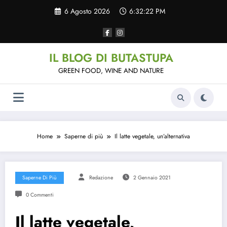
Vai
6 Agosto 2026
6:32:23 PM
al
contenuto
IL BLOG DI BUTASTUPA
GREEN FOOD, WINE AND NATURE
Home
Saperne di più
Il latte vegetale, un’alternativa
Saperne Di Più
Redazione
2 Gennaio 2021
0 Commenti
Il latte vegetale,