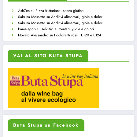
AshZen
su
Pizza fruttariana, senza glutine
Sabrina Mossetto
su
Additivi alimentari, gioie e dolori
Sabrina Mossetto
su
Additivi alimentari, gioie e dolori
Pamelagop
su
Additivi alimentari, gioie e dolori
Novaro Alessandro
su
I coloranti rossi: E120 e E124
VAI AL SITO BUTA STUPA
Buta Stupa su Facebook