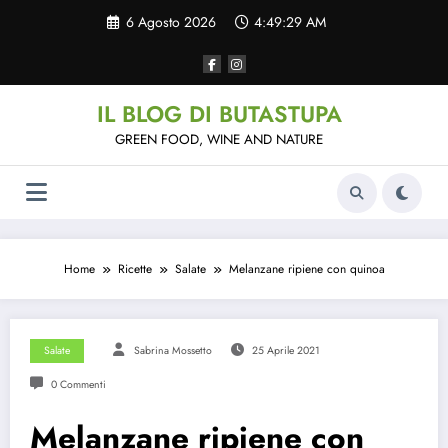
Vai
6 Agosto 2026
4:49:30 AM
al
contenuto
IL BLOG DI BUTASTUPA
GREEN FOOD, WINE AND NATURE
Home
Ricette
Salate
Melanzane ripiene con quinoa
Salate
Sabrina Mossetto
25 Aprile 2021
0 Commenti
Melanzane ripiene con