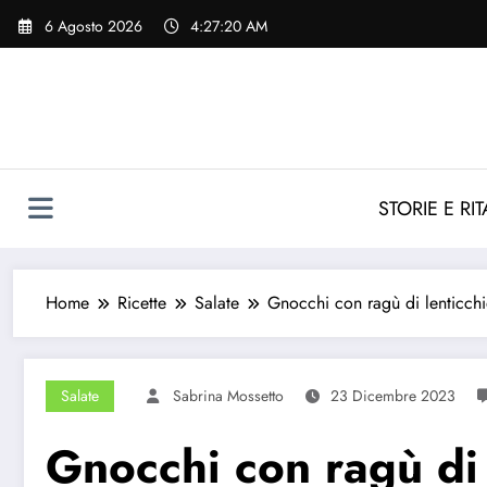
Vai
6 Agosto 2026
4:27:22 AM
al
contenuto
STORIE E RIT
Home
Ricette
Salate
Gnocchi con ragù di lenticch
Salate
Sabrina Mossetto
23 Dicembre 2023
Gnocchi con ragù di 