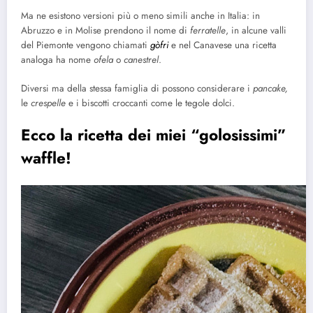
Ma ne esistono versioni più o meno simili anche in Italia: in
Abruzzo e in Molise prendono il nome di
ferratelle
, in alcune valli
del Piemonte vengono chiamati
gòfri
e nel Canavese una ricetta
analoga ha nome
ofela
o
canestrel
.
Diversi ma della stessa famiglia di possono considerare i
pancake,
le
crespelle
e i biscotti croccanti come le tegole dolci.
Ecco la ricetta dei miei “golosissimi”
waffle!