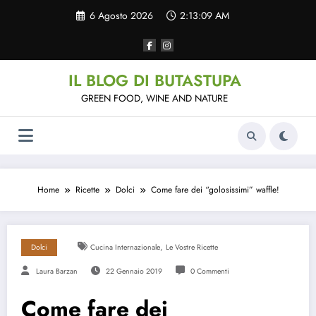
Vai
6 Agosto 2026
2:13:10 AM
al
contenuto
IL BLOG DI BUTASTUPA
GREEN FOOD, WINE AND NATURE
Home
Ricette
Dolci
Come fare dei “golosissimi” waffle!
,
Dolci
Cucina Internazionale
Le Vostre Ricette
Laura Barzan
22 Gennaio 2019
0 Commenti
Come fare dei