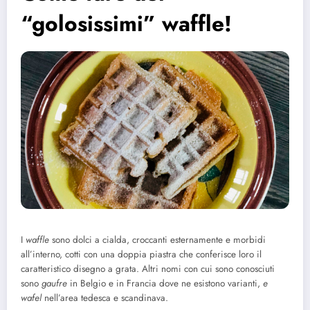
“golosissimi” waffle!
I
waffle
sono dolci a cialda, croccanti esternamente e morbidi
all’interno, cotti con una doppia piastra che conferisce loro il
caratteristico disegno a grata. Altri nomi con cui sono conosciuti
sono
gaufre
in Belgio e in Francia dove ne esistono varianti,
e
wafel
nell’area tedesca e scandinava.