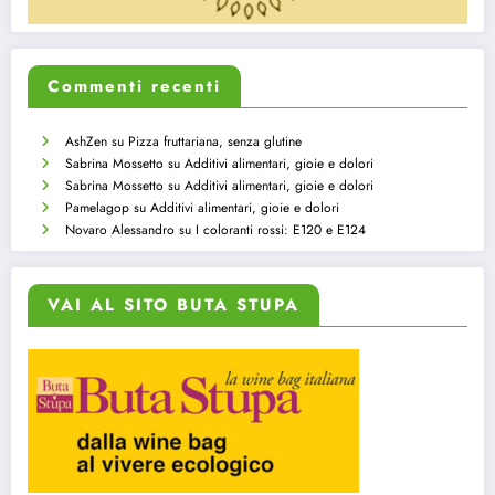
Commenti recenti
AshZen
su
Pizza fruttariana, senza glutine
Sabrina Mossetto
su
Additivi alimentari, gioie e dolori
Sabrina Mossetto
su
Additivi alimentari, gioie e dolori
Pamelagop
su
Additivi alimentari, gioie e dolori
Novaro Alessandro
su
I coloranti rossi: E120 e E124
VAI AL SITO BUTA STUPA